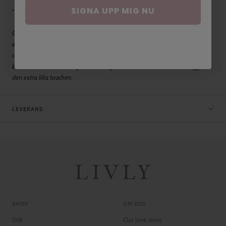
SIGNA UPP MIG NU
• Fyllning: 100 % polyester
Gör den här underbara kompisen extra magisk — välj broderi för att sätta
en personlig touch. Kom ihåg att dessa personliga broderier tar lite extra tid
att addera på din produkt men vi försöker alltid göra den redo så fort vi
kan, din order kan ta någon extra dag innan den skickas så vi kan lägga
den extra lilla touchen.
LEVERANS
SHOP
OM OSS
Sök
Our love story