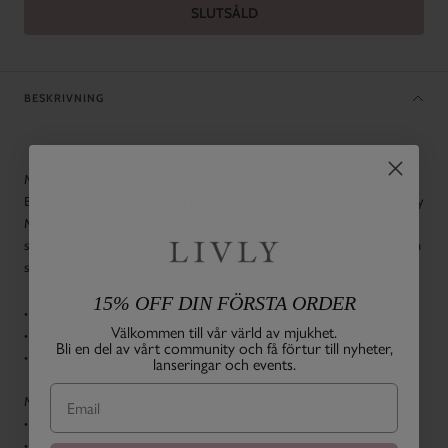
SLUTSÅLD
BESKRIVNING
Möt vår gosiga stjärna, den otroligt mjuka, vänliga och helt bedårande
Bunny Marley! Omfamna den extra kärleken och värmen som Tiny Bunny
Marley ger till din lillas värld som lovar oändliga kramar och glädjefyllda
stunder. Denna kanin i jumbostorlek är här för att göra ett stort intryck och
skapa bestående minnen.
15% OFF DIN FÖRSTA ORDER
• Mjuk gosedjurskanin
Välkommen till vår värld av mjukhet.
• Signatur LIVLY-prickar och på fotsulan & inuti öronen
Bli en del av vårt community och få förtur till nyheter,
• 20 cm lång från topp till tå
lanseringar och events.
Material:
• Yttertyg plush: 100 % polyester
• Yttertyg jersey: 100 % bomull