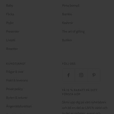
Baby
Pima bomull
Flicka
Bambu
Pojke
Kashmir
Presenter
The art of gifting
Livsstil
Butiker
Rosetter
KUNDTJÄNST
FÖLJ OSS
Frågor & svar
Frakt & leverans
Privat policy
FÅ 15 % RABATT PÅ DITT
FÖRSTA KÖP
Byten & returer
Skriv upp dig på vårt nyhetsbrev
Ångerrättsfunktion
och bli en del av LIVLYs värld och
ta del av nyheter, event och