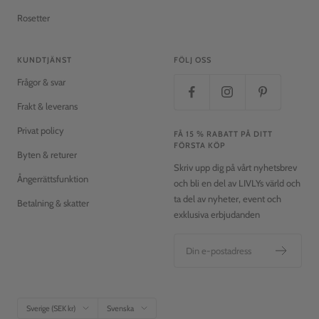
Rosetter
KUNDTJÄNST
FÖLJ OSS
Frågor & svar
Frakt & leverans
Privat policy
FÅ 15 % RABATT PÅ DITT
FÖRSTA KÖP
Byten & returer
Skriv upp dig på vårt nyhetsbrev
Ångerrättsfunktion
och bli en del av LIVLYs värld och
ta del av nyheter, event och
Betalning & skatter
exklusiva erbjudanden
Din e-postadress
Land/Region
Språk
Sverige (SEK kr)
Svenska