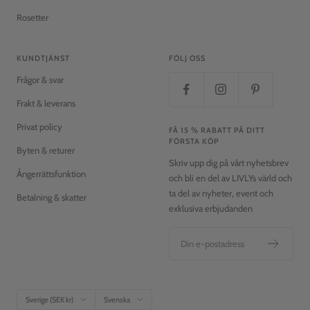
Rosetter
KUNDTJÄNST
FÖLJ OSS
Frågor & svar
Frakt & leverans
Privat policy
FÅ 15 % RABATT PÅ DITT
FÖRSTA KÖP
Byten & returer
Skriv upp dig på vårt nyhetsbrev
Ångerrättsfunktion
och bli en del av LIVLYs värld och
ta del av nyheter, event och
Betalning & skatter
exklusiva erbjudanden
Din e-postadress
Land/Region
Språk
Sverige (SEK kr)
Svenska