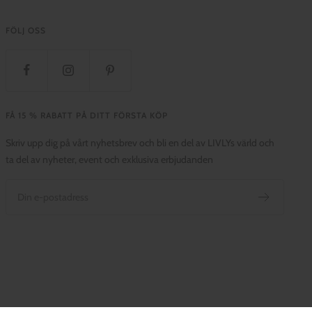
FÖLJ OSS
FÅ 15 % RABATT PÅ DITT FÖRSTA KÖP
Skriv upp dig på vårt nyhetsbrev och bli en del av LIVLYs värld och
ta del av nyheter, event och exklusiva erbjudanden
Din e-postadress