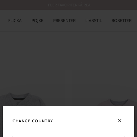
FLER FAVORITER PÅ REA
FLICKA
POJKE
PRESENTER
LIVSSTIL
ROSETTER
CHANGE COUNTRY