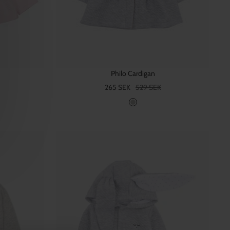
Philo Cardigan
Rea-
Pris
265 SEK
529 SEK
pris
G
r
å